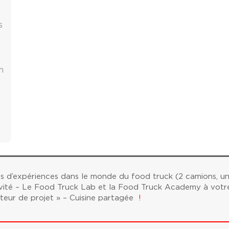
s
e
e
h
es d’expériences dans le monde du food truck (2 camions, un
ivité – Le Food Truck Lab et la Food Truck Academy à votre
teur de projet » – Cuisine partagée
!