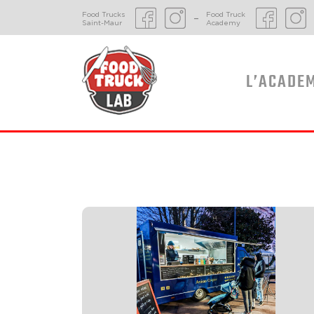
Food Trucks
Food Truck
–
Saint-Maur
Academy
L’ACADE